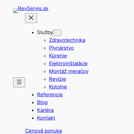
Prejsť
na
obsah
Služby
Zdravotechnika
Plynárstvo
Kúrenie
Elektroinštalácie
Montáž meračov
Revízie
Kotolne
Referencie
Blog
Kariéra
Kontakt
Cenová ponuka